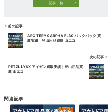
記事一覧
前の記事
投
ARC’TERYX ARPHA FL30 バックパック 買
稿
取実績｜登山用品買取 山エコ
ナ
次の記事
ビ
ゲ
PETZL LYNX アイゼン買取実績｜登山用品買
取 山エコ
ー
シ
ョ
関連記事
ン