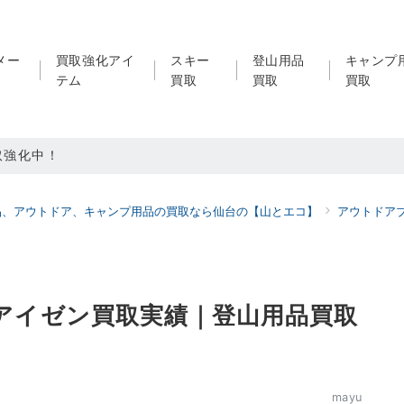
メー
買取強化アイ
スキー
登山用品
キャンプ
テム
買取
買取
買取
取強化中！
買取強化中！
品、アウトドア、キャンプ用品の買取なら仙台の【山とエコ】
アウトドア
ドア用品LINE査定！利用者続々増えています！
12爪アイゼン買取実績｜登山用品買取
mayu