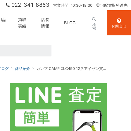
022-341-8863
営業時間: 10:30-18:30
宅配買取発送先
用品
買取
店長
BLOG
検
実績
情報
お問合せ
索
ブログ
商品紹介
カンプ CAMP XLC490 12爪アイゼン買取実績｜登山用品買取 山エコ