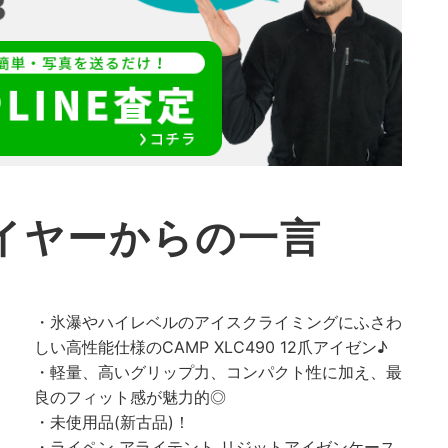
イヤーからの一言
・氷瀑やハイレベルのアイスクライミングにふさわ
しい高性能仕様のCAMP XLC490 12爪アイゼン♪
・軽量、高いグリップ力、コンパクト性に加え、最
良のフィット感が魅力的◎
・未使用品(新古品)！
・ライペン アライテント リジットアイゼンケース