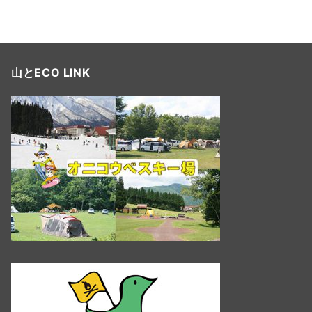
稿
ナ
ビ
山とECO LINK
ゲ
ー
シ
ョ
ン