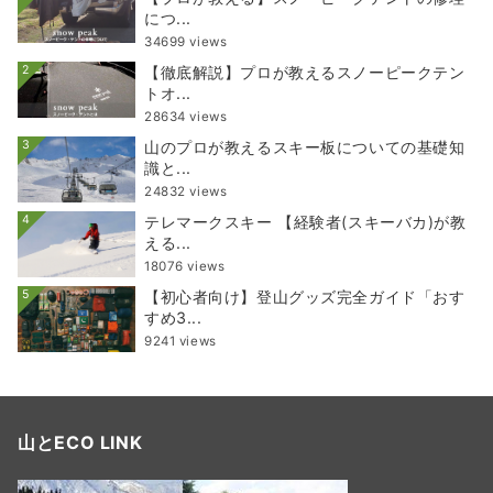
につ...
34699 views
2
【徹底解説】プロが教えるスノーピークテン
トオ...
28634 views
3
山のプロが教えるスキー板についての基礎知
識と...
24832 views
4
テレマークスキー 【経験者(スキーバカ)が教
える...
18076 views
5
【初心者向け】登山グッズ完全ガイド「おす
すめ3...
9241 views
山とECO LINK