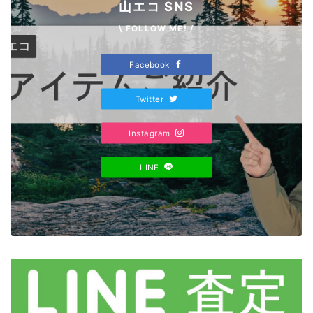
山エコ SNS
\ FOLLOW ME! /
Facebook
Twitter
Instagram
LINE