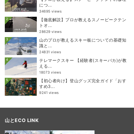
につ...
34695 views
2
【徹底解説】プロが教えるスノーピークテン
トオ...
28629 views
3
山のプロが教えるスキー板についての基礎知
識と...
24831 views
4
テレマークスキー 【経験者(スキーバカ)が教
える...
18073 views
5
【初心者向け】登山グッズ完全ガイド「おす
すめ3...
9241 views
山とECO LINK