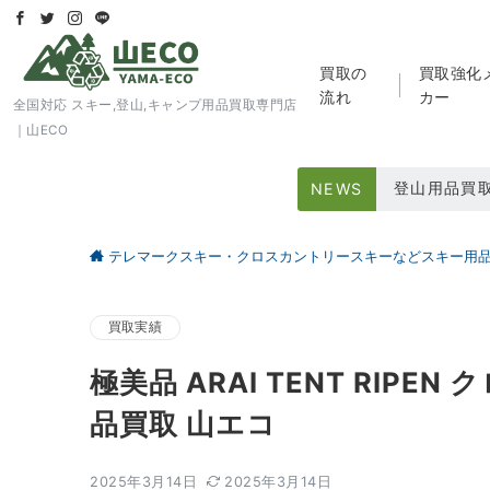
買取の
買取強化
流れ
カー
全国対応 スキー,登山,キャンプ用品買取専門店
｜山ECO
登山用品買
NEWS
スキー用品
テレマークスキー・クロスカントリースキーなどスキー用
大好評アウト
買取実績
極美品 ARAI TENT RIPE
品買取 山エコ
2025年3月14日
2025年3月14日