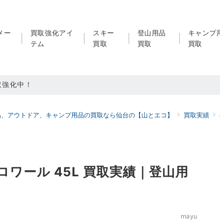
メー
買取強化アイ
スキー
登山用品
キャンプ
テム
買取
買取
買取
取強化中！
買取強化中！
品、アウトドア、キャンプ用品の買取なら仙台の【山とエコ】
買取実績
ドア用品LINE査定！利用者続々増えています！
N クロワール 45L 買取実績｜登山用
mayu