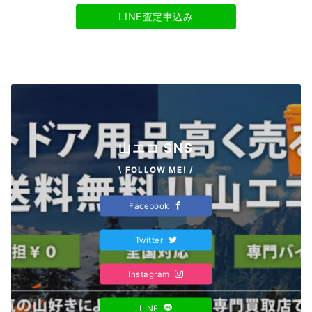
LINE査定申込み
山エコ SNS
\ FOLLOW ME! /
Facebook
Twitter
Instagram
LINE