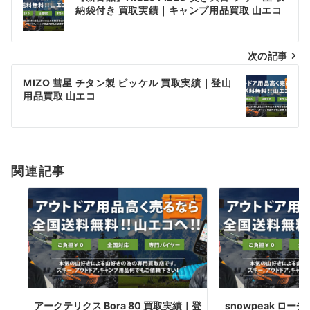
稿
納袋付き 買取実績｜キャンプ用品買取 山エコ
ナ
次の記事
ビ
ゲ
MIZO 彗星 チタン製 ピッケル 買取実績｜登山
用品買取 山エコ
ー
シ
ョ
関連記事
ン
アークテリクス Bora 80 買取実績｜登
snowpeak ローチェ