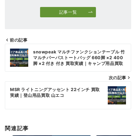
記事一覧
前の記事
投
snowpeak マルチファンクションテーブル 竹
稿
マルチパーパストートバッグ 660脚 ×2 400
脚 ×2 付き 付き 買取実績｜キャンプ用品買取
ナ
山エコ
次の記事
ビ
ゲ
MSR ライトニングアッセント 22インチ 買取
実績｜登山用品買取 山エコ
ー
シ
ョ
関連記事
ン