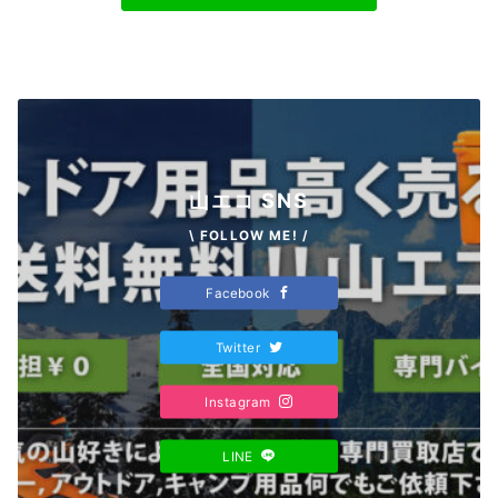
山エコ SNS
\ FOLLOW ME! /
Facebook
Twitter
Instagram
LINE