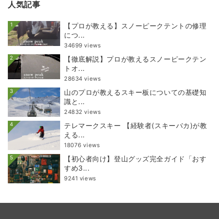
人気記事
1
【プロが教える】スノーピークテントの修理
につ...
34699 views
2
【徹底解説】プロが教えるスノーピークテン
トオ...
28634 views
3
山のプロが教えるスキー板についての基礎知
識と...
24832 views
4
テレマークスキー 【経験者(スキーバカ)が教
える...
18076 views
5
【初心者向け】登山グッズ完全ガイド「おす
すめ3...
9241 views