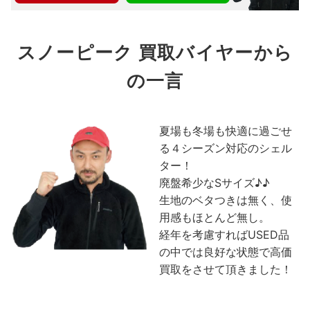
スノーピーク 買取バイヤーから
の一言
夏場も冬場も快適に過ごせ
る４シーズン対応のシェル
ター！
廃盤希少なSサイズ♪♪
生地のベタつきは無く、使
用感もほとんど無し。
経年を考慮すればUSED品
の中では良好な状態で高価
買取をさせて頂きました！