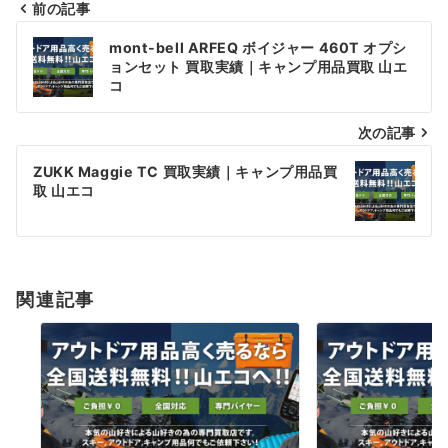
前の記事
投
mont-bell ARFEQ ボイジャー 460T オプシ
稿
ョンセット 買取実績｜キャンプ用品買取 山エ
コ
ナ
次の記事
ビ
ゲ
ZUKK Maggie TC 買取実績｜キャンプ用品買
取 山エコ
ー
シ
ョ
関連記事
ン