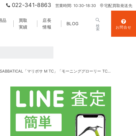
022-341-8863
営業時間: 10:30-18:30
宅配買取発送先
用品
買取
店長
BLOG
検
実績
情報
お問合せ
索
SABBATICAL「マリポサ M TC」「モーニンググローリー TC」「インナーテント」セット品 買取実績｜キャンプ用品買取 山エコ