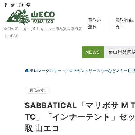
買取の
買取強化
流れ
カー
全国対応 スキー,登山,キャンプ用品買取専門店
｜山ECO
登山用品買
NEWS
スキー用品
テレマークスキー・クロスカントリースキーなどスキー用
大好評アウト
買取実績
SABBATICAL「マリポサ 
TC」「インナーテント」セ
取 山エコ