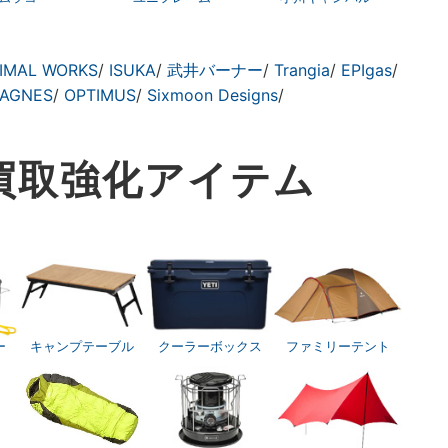
IMAL WORKS
/
ISUKA
/
武井バーナー
/
Trangia
/
EPIgas
/
 AGNES
/
OPTIMUS
/
Sixmoon Designs
/
買取
強化アイテム
ー
キャンプテーブル
クーラーボックス
ファミリーテント