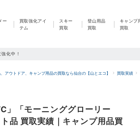
メー
買取強化アイ
スキー
登山用品
キャンプ
テム
買取
買取
買取
取強化中！
買取強化中！
品、アウトドア、キャンプ用品の買取なら仙台の【山とエコ】
買取実績
ドア用品LINE査定！利用者続々増えています！
M TC」「モーニンググローリー
ット品 買取実績｜キャンプ用品買