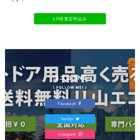
LINE査定申込み
山エコ SNS
\ FOLLOW ME! /
Facebook
Twitter
Instagram