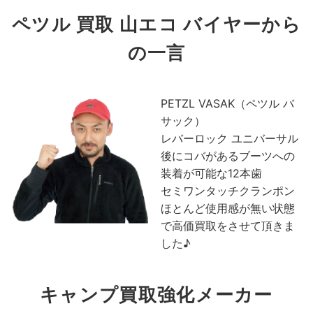
ペツル 買取 山エコ バイヤーから
の一言
PETZL VASAK（ペツル バ
サック）
レバーロック ユニバーサル
後にコバがあるブーツへの
装着が可能な12本歯
セミワンタッチクランポン
ほとんど使用感が無い状態
で高価買取をさせて頂きま
した♪
キャンプ買取強化メーカー