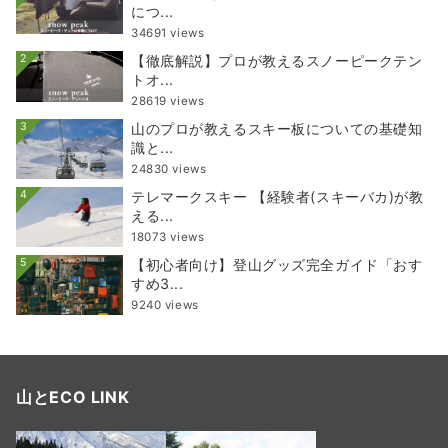
につ...
34691 views
2
【徹底解説】プロが教えるスノーピークテン
トオ...
28619 views
3
山のプロが教えるスキー板についての基礎知
識と...
24830 views
4
テレマークスキー 【経験者(スキーバカ)が教
える...
18073 views
5
【初心者向け】登山グッズ完全ガイド「おす
すめ3...
9240 views
山とECO LINK