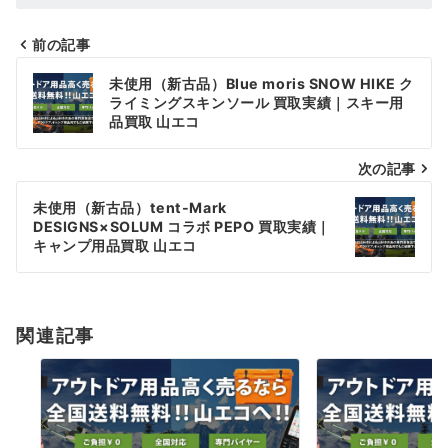
前の記事
投
未使用（新古品）Blue moris SNOW HIKE ク
稿
ライミングスキンソール 買取実績｜スキー用
品買取 山エコ
ナ
次の記事
ビ
ゲ
未使用（新古品）tent-Mark
DESIGNS×SOLUM コラボ PEPO 買取実績｜
ー
キャンプ用品買取 山エコ
シ
ョ
関連記事
ン