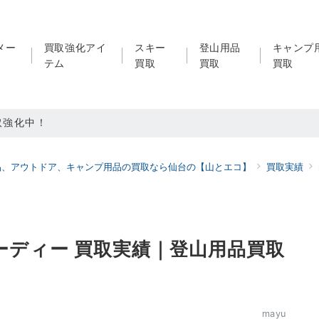
メー
買取強化アイ
スキー
登山用品
キャンプ
テム
買取
買取
買取
取強化中！
買取強化中！
品、アウトドア、キャンプ用品の買取なら仙台の【山とエコ】
買取実績
ドア用品LINE査定！利用者続々増えています！
フ フーディー 買取実績｜登山用品買取
mayu