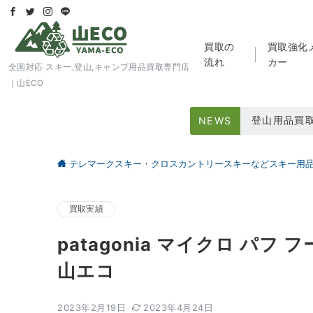
買取の
買取強化
流れ
カー
全国対応 スキー,登山,キャンプ用品買取専門店
｜山ECO
登山用品買
NEWS
スキー用品
テレマークスキー・クロスカントリースキーなどスキー用
大好評アウト
買取実績
patagonia マイクロ パ
山エコ
2023年2月19日
2023年4月24日