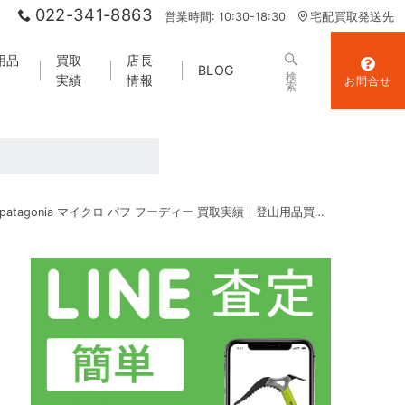
022-341-8863
営業時間: 10:30-18:30
宅配買取発送先
用品
買取
店長
BLOG
検
実績
情報
お問合せ
索
patagonia マイクロ パフ フーディー 買取実績｜登山用品買取 山エコ