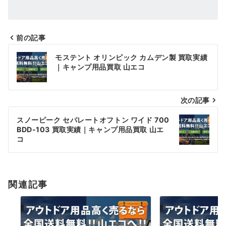
前の記事
投
モステント オリンピック カムデン製 買取実績
稿
｜キャンプ用品買取 山エコ
ナ
次の記事
ビ
ゲ
スノーピーク セパレートオフトン ワイド 700
BDD-103 買取実績｜キャンプ用品買取 山エ
ー
コ
シ
ョ
関連記事
ン