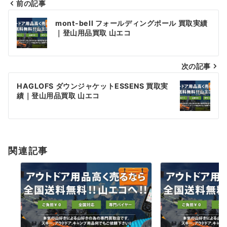
前の記事
投
mont-bell フォールディングポール 買取実績
稿
｜登山用品買取 山エコ
ナ
次の記事
ビ
ゲ
HAGLOFS ダウンジャケットESSENS 買取実
績｜登山用品買取 山エコ
ー
シ
ョ
関連記事
ン