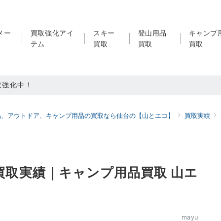
メー
買取強化アイ
スキー
登山用品
キャンプ
テム
買取
買取
買取
取強化中！
買取強化中！
品、アウトドア、キャンプ用品の買取なら仙台の【山とエコ】
買取実績
ドア用品LINE査定！利用者続々増えています！
二郎 買取実績｜キャンプ用品買取 山エ
mayu