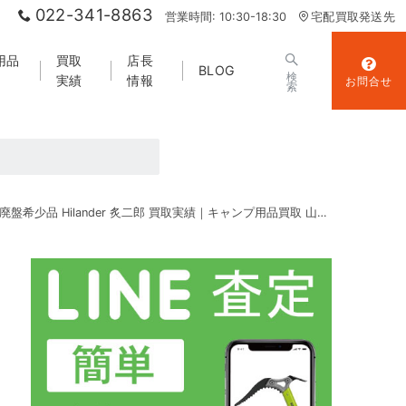
022-341-8863
営業時間: 10:30-18:30
宅配買取発送先
用品
買取
店長
BLOG
検
実績
情報
お問合せ
索
廃盤希少品 Hilander 炙二郎 買取実績｜キャンプ用品買取 山エコ