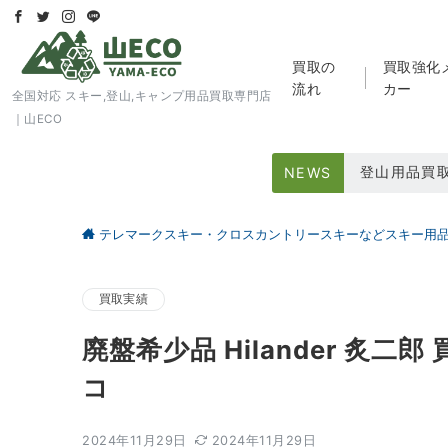
買取の
買取強化
流れ
カー
全国対応 スキー,登山,キャンプ用品買取専門店
｜山ECO
登山用品買
NEWS
スキー用品
テレマークスキー・クロスカントリースキーなどスキー用
大好評アウト
買取実績
廃盤希少品 Hilander 炙
コ
2024年11月29日
2024年11月29日