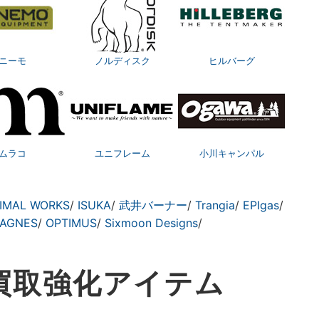
ニーモ
ノルディスク
ヒルバーグ
ムラコ
ユニフレーム
小川キャンパル
IMAL WORKS
/
ISUKA
/
武井バーナー
/
Trangia
/
EPIgas
/
 AGNES
/
OPTIMUS
/
Sixmoon Designs
/
買取
強化アイテム