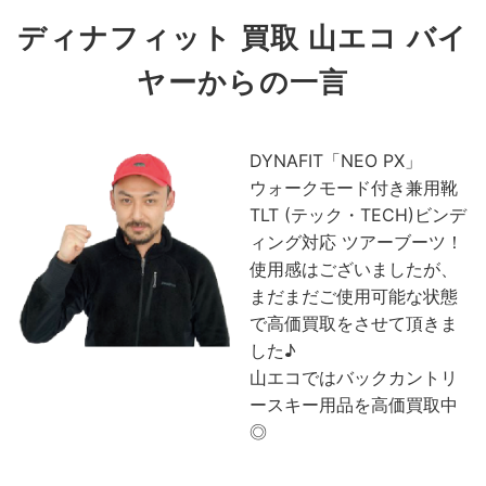
ディナフィット 買取 山エコ バイ
ヤーからの一言
DYNAFIT「NEO PX」
ウォークモード付き兼用靴
TLT (テック・TECH)ビンデ
ィング対応 ツアーブーツ！
使用感はございましたが、
まだまだご使用可能な状態
で高価買取をさせて頂きま
した♪
山エコではバックカントリ
ースキー用品を高価買取中
◎