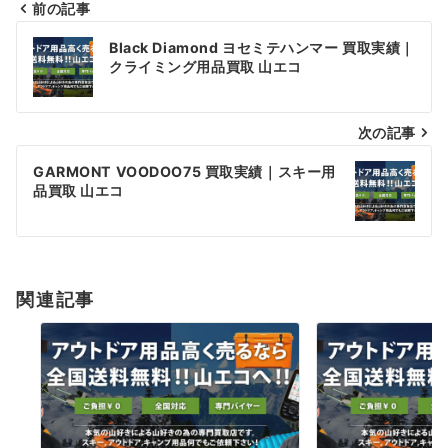
前の記事
投
Black Diamond ヨセミテハンマー 買取実績｜
稿
クライミング用品買取 山エコ
ナ
次の記事
ビ
ゲ
GARMONT VOODOO75 買取実績｜スキー用
品買取 山エコ
ー
シ
ョ
関連記事
ン